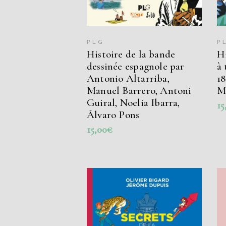
PLG
P
Histoire de la bande
Hi
dessinée espagnole par
à 
Antonio Altarriba,
18
Manuel Barrero, Antoni
M
Guiral, Noelia Ibarra,
15
Álvaro Pons
15,00
€