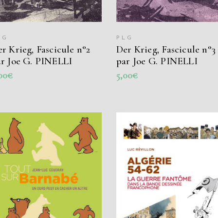
LG
PLG
r Krieg, Fascicule n°2
Der Krieg, Fascicule n°3
ar Joe G. PINELLI
par Joe G. PINELLI
00
€
5,00
€
AJOUTER AU PANIER
AJOUTER AU PANIER