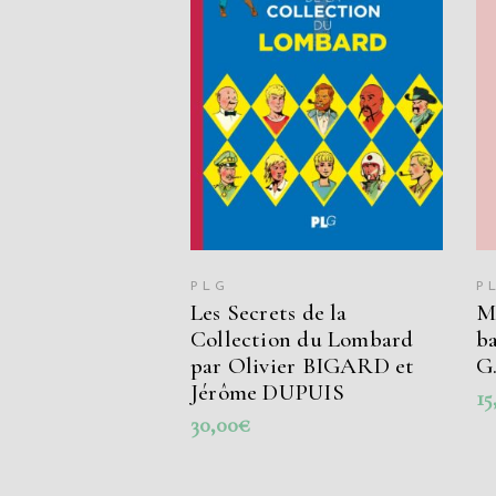
LIRE LA SUITE
PLG
P
Les Secrets de la
M
Collection du Lombard
ba
par Olivier BIGARD et
G
Jérôme DUPUIS
15
30,00
€