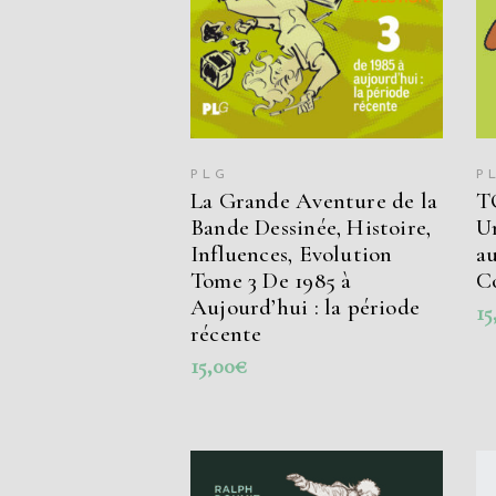
PLG
P
La Grande Aventure de la
T
Bande Dessinée, Histoire,
Un
Influences, Evolution
au
Tome 3 De 1985 à
C
Aujourd’hui : la période
15
récente
15,00
€