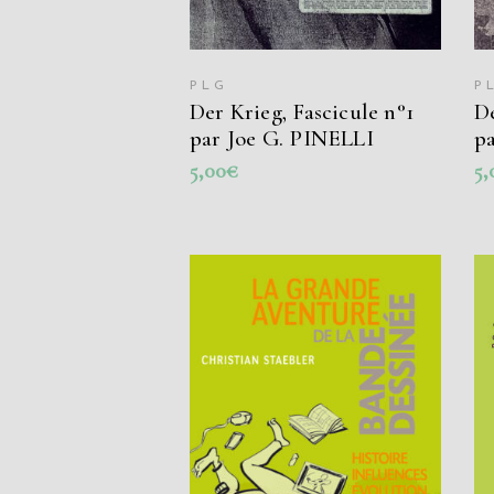
PLG
P
Der Krieg, Fascicule n°1
De
par Joe G. PINELLI
p
5,00
€
5,
AJOUTER AU PANIER