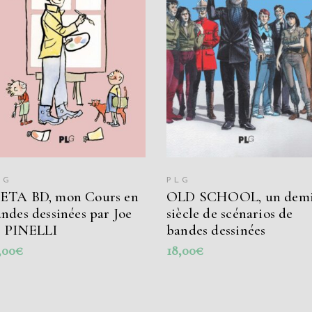
AJOUTER AU PANIER
AJOUTER AU PANIER
LG
PLG
ETA BD, mon Cours en
OLD SCHOOL, un demi
ndes dessinées par Joe
siècle de scénarios de
. PINELLI
bandes dessinées
,00
€
18,00
€