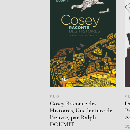
LIRE LA SUITE
PLG
P
Cosey Raconte des
D
Histoires, Une lecture de
P
l’œuvre, par Ralph
A
DOUMIT
15