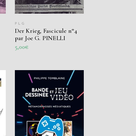
PLG
Der Krieg, Fascicule n°4
par Joe G. PINELLI
5,00
€
AJOUTER AU PANIER