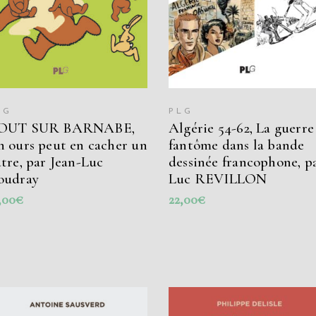
LG
PLG
OUT SUR BARNABE,
Algérie 54-62, La guerre
 ours peut en cacher un
fantôme dans la bande
tre, par Jean-Luc
dessinée francophone, p
oudray
Luc REVILLON
,00
€
22,00
€