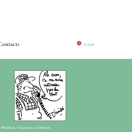
Contacts
0
0,00
€
No products in the cart.