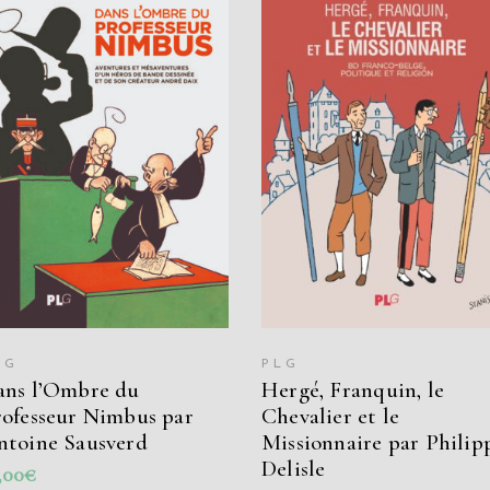
AJOUTER AU PANIER
AJOUTER AU PANIER
LG
PLG
ans l’Ombre du
Hergé, Franquin, le
rofesseur Nimbus par
Chevalier et le
ntoine Sausverd
Missionnaire par Philip
Delisle
,00
€