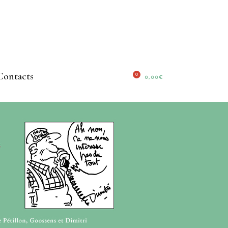
Contacts
0
0,00
€
No products in the cart.