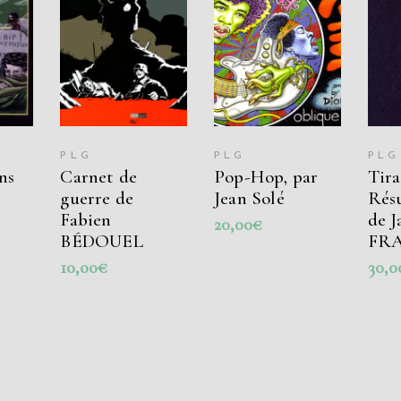
 AU
AJOUTER AU
AJOUTER AU
AJ
PANIER
PANIER
PLG
PLG
PLG
ns
Carnet de
Pop-Hop, par
Tira
guerre de
Jean Solé
Résu
Fabien
de 
20,00
€
BÉDOUEL
FRA
10,00
€
30,0