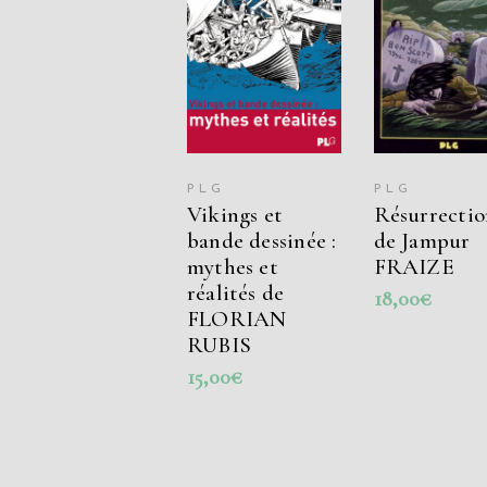
AJOUTER AU
AJOUTER
PANIER
PANIER
PLG
PLG
Vikings et
Résurrectio
bande dessinée :
de Jampur
mythes et
FRAIZE
réalités de
18,00
€
FLORIAN
RUBIS
15,00
€