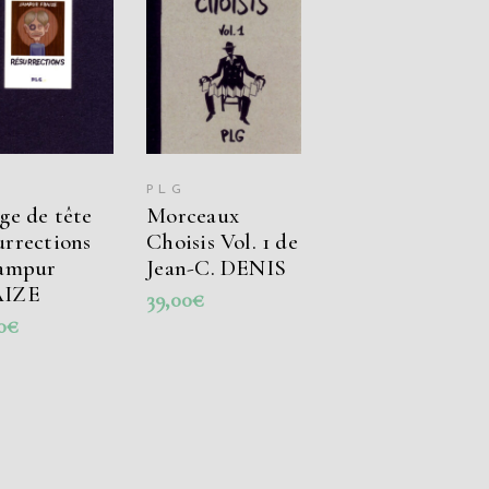
OUTER AU
AJOUTER AU
PANIER
PANIER
PLG
ge de tête
Morceaux
rrections
Choisis Vol. 1 de
Jampur
Jean-C. DENIS
IZE
39,00
€
0
€