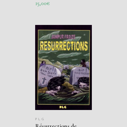
15,00
€
AJOUTER AU
PANIER
PLG
Résurrections de