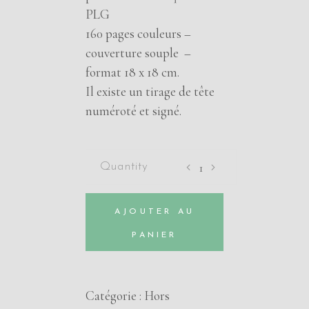
PLG
160 pages couleurs –
couverture souple –
format 18 x 18 cm.
Il existe un tirage de tête
numéroté et signé.
Pop-
Hop,
par
AJOUTER AU
Jean
Solé
PANIER
quantity
Catégorie :
Hors