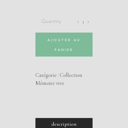
Hergé,
Franquin,
le
AJOUTER AU
Chevalier
et
PANIER
le
Missionnaire
par
Catégorie :
Collection
Philippe
Mémoire vive
Delisle
quantity
description