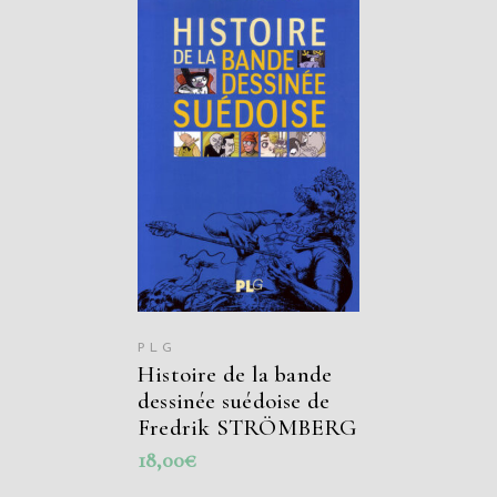
AJOUTER AU
PANIER
PLG
Histoire de la bande
dessinée suédoise de
Fredrik STRÖMBERG
18,00
€