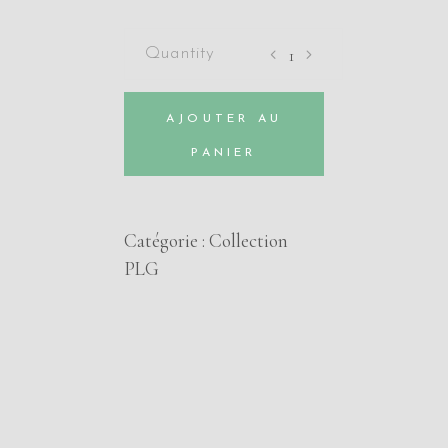
Novice
de
CHAUZY
AJOUTER AU
quantity
PANIER
Catégorie :
Collection
PLG