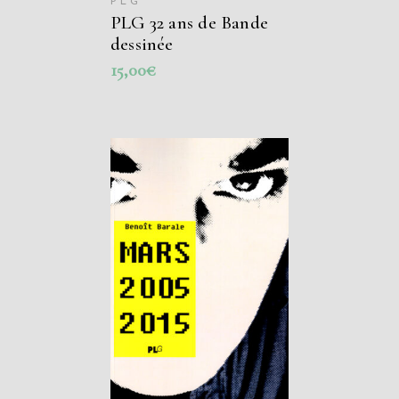
PLG
PLG 32 ans de Bande
dessinée
15,00
€
AJOUTER AU
PANIER