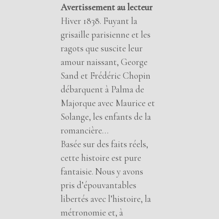
Avertissement au lecteur
Hiver 1838. Fuyant la
grisaille parisienne et les
ragots que suscite leur
amour naissant, George
Sand et Frédéric Chopin
débarquent à Palma de
Majorque avec Maurice et
Solange, les enfants de la
romancière…
Basée sur des faits réels,
cette histoire est pure
fantaisie. Nous y avons
pris d’épouvantables
libertés avec l’histoire, la
métronomie et, à