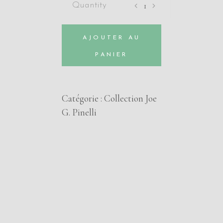
moins
le
AJOUTER AU
quart
avant
PANIER
l’autodafé
de
Thierry
Catégorie :
Collection Joe
BELLEFROID
G. Pinelli
&
Joe
G.
PINELLI
quantity