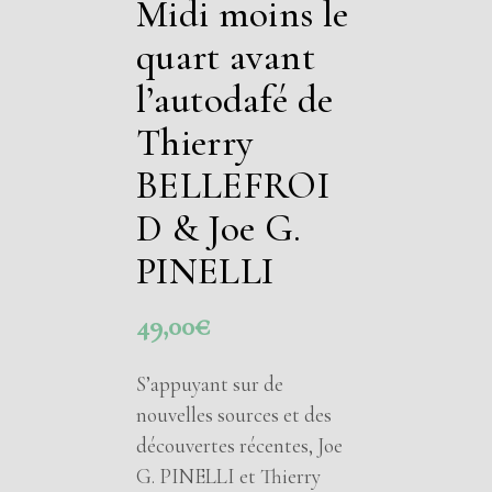
Midi moins le
quart avant
l’autodafé de
Thierry
BELLEFROI
D & Joe G.
PINELLI
49,00
€
S’appuyant sur de
nouvelles sources et des
découvertes récentes, Joe
G. PINELLI et Thierry